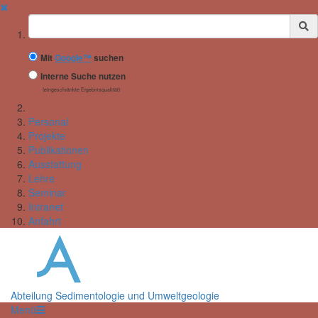
✖
Suchbegriff
Mit
Google™
suchen
Interne Suche nutzen
(eingeschränkte Ergebnisqualität)
Personal
Projekte
Publikationen
Ausstattung
Lehre
Seminar
Intranet
Anfahrt
Abteilung Sedimentologie und Umweltgeologie
Menü