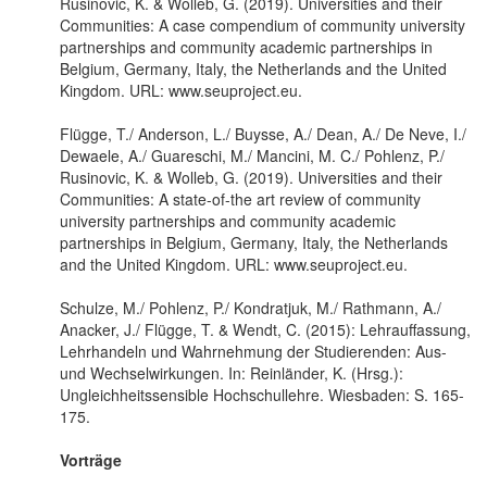
Rusinovic, K. & Wolleb, G. (2019). Universities and their
Communities: A case compendium of community university
partnerships and community academic partnerships in
Belgium, Germany, Italy, the Netherlands and the United
Kingdom. URL: www.seuproject.eu.
Flügge, T./ Anderson, L./ Buysse, A./ Dean, A./ De Neve, I./
Dewaele, A./ Guareschi, M./ Mancini, M. C./ Pohlenz, P./
Rusinovic, K. & Wolleb, G. (2019). Universities and their
Communities: A state-of-the art review of community
university partnerships and community academic
partnerships in Belgium, Germany, Italy, the Netherlands
and the United Kingdom. URL: www.seuproject.eu.
Schulze, M./ Pohlenz, P./ Kondratjuk, M./ Rathmann, A./
Anacker, J./ Flügge, T. & Wendt, C. (2015): Lehrauffassung,
Lehrhandeln und Wahrnehmung der Studierenden: Aus-
und Wechselwirkungen. In: Reinländer, K. (Hrsg.):
Ungleichheitssensible Hochschullehre. Wiesbaden: S. 165-
175.
Vorträge