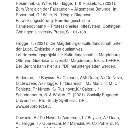
Rosenthal, G/ Witte, N./ Flügge, T. & Russek, K. (2021):
Zum Vergleich der Fallstudien – Allgemeine Befunde. In:
Rosenthal, G./ Witte, N. (Hrsg.): Diagnose
Entwicklungsstörung. Familiengeschichte –
Familiendynamik – Professionelles Hilfesystem. Göttingen:
Göttingen University Press, S. 161-168.
Flügge, T. (2021): Die Magdeburger Kulturlandschaft unter
der Lupe. Einblicke in ein qualitatives
Lehrforschungsprojekt zur Kulturlandschaft in Magdeburg.
Otto-von-Guericke-Universität Magdeburg, fokus: LEHRE.
Der Bericht kann hier als
PDF heruntergeladen werden.
Anderson, L./ Buysse, A./ Culhane, AM/ Dean, A./ De Neve,
I./ Dewaele, A./ Flügge, T./ Guareschi, M./ Mancini, M. C./
Pohlenz, P./ Nijhoff/ K./ Rusinovic,K./ Salter, J./
Schuddebeurs, S. & Wolleb, G. (2021). Socially Engaged
Universities. Pilot Study Synthesis. URL:
www.seuproject.eu.
Dewaele, A./ De Neve, I./ Anderson, L./ Buysse, A./ Dean,
A./ Flügge, T./ Guareschi, M./ Mancini. M. C./ Pohlenz, P./