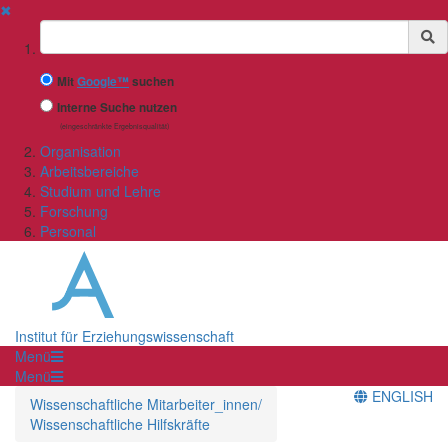
✖
Suchbegriff
Mit
Google™
suchen
Interne Suche nutzen
(eingeschränkte Ergebnisqualität)
Organisation
Arbeitsbereiche
Studium und Lehre
Forschung
Personal
Institut für Erziehungswissenschaft
Menü
Menü
ENGLISH
Wissenschaftliche Mitarbeiter_innen/
Wissenschaftliche Hilfskräfte