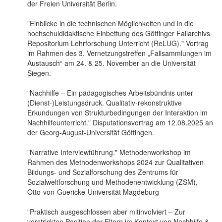
der Freien Universität Berlin.
"Einblicke in die technischen Möglichkeiten und in die
hochschuldidaktische Einbettung des Göttinger Fallarchivs
Repositorium Lehrforschung Unterricht (ReLUG)." Vortrag
im Rahmen des 3. Vernetzungstreffen „Fallsammlungen im
Austausch“ am 24. & 25. November an die Universität
Siegen.
"Nachhilfe – Ein pädagogisches Arbeitsbündnis unter
(Dienst-)Leistungsdruck. Qualitativ-rekonstruktive
Erkundungen von Strukturbedingungen der Interaktion im
Nachhilfeunterricht." Disputationsvortrag am 12.08.2025 an
der Georg-August-Universität Göttingen.
"Narrative Interviewführung." Methodenworkshop im
Rahmen des Methodenworkshops 2024 zur Qualitativen
Bildungs- und Sozialforschung des Zentrums für
Sozialweltforschung und Methodenentwicklung (ZSM),
Otto-von-Guericke-Universität Magdeburg
"Praktisch ausgeschlossen aber mitinvolviert – Zur
verstrickten Position der Eltern im Kontext von Nachhilfe &