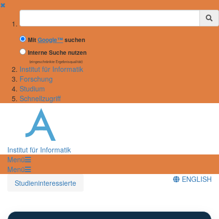
✖
Suchbegriff
Mit
Google™
suchen
Interne Suche nutzen
(eingeschränkte Ergebnisqualität)
Institut für Informatik
Forschung
Studium
Schnellzugriff
Institut für Informatik
Menü
Menü
ENGLISH
Studieninteressierte