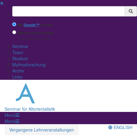
✖
Suchbegriff
Mit
Google™
suchen
Interne Suche nutzen
(eingeschränkte Ergebnisqualität)
Seminar
Team
Studium
Mythosforschung
Archiv
Links
Seminar für Altorientalistik
Menü
Menü
ENGLISH
Vergangene Lehrveranstaltungen