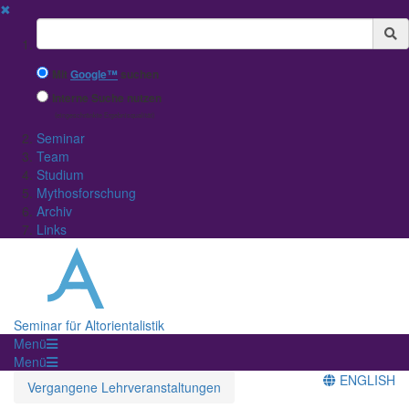
✖
Suchbegriff
Mit
Google™
suchen
Interne Suche nutzen
(eingeschränkte Ergebnisqualität)
Seminar
Team
Studium
Mythosforschung
Archiv
Links
Seminar für Altorientalistik
Menü
Menü
ENGLISH
Vergangene Lehrveranstaltungen