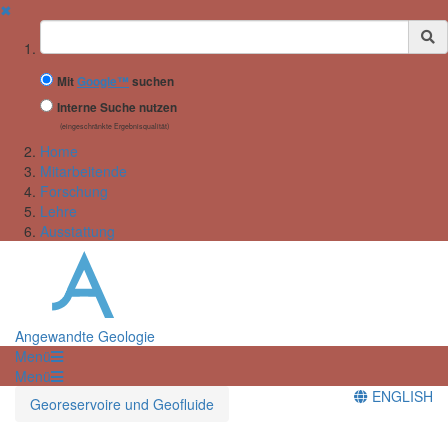
✖
Suchbegriff
Mit
Google™
suchen
Interne Suche nutzen
(eingeschränkte Ergebnisqualität)
Home
Mitarbeitende
Forschung
Lehre
Ausstattung
Angewandte Geologie
Menü
Menü
ENGLISH
Georeservoire und Geofluide