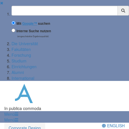
✖
Suchbegriff
Mit
Google™
suchen
Interne Suche nutzen
(eingeschränkte Ergebnisqualität)
Die Universität
Fakultäten
Forschung
Studium
Einrichtungen
Alumni
International
In publica commoda
Menü
Menü
ENGLISH
Corporate Design