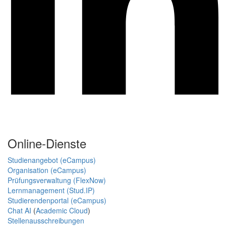
Online-Dienste
Studienangebot (eCampus)
Organisation (eCampus)
Prüfungsverwaltung (FlexNow)
Lernmanagement (Stud.IP)
Studierendenportal (eCampus)
Chat AI
(
Academic Cloud
)
Stellenausschreibungen