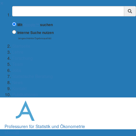
✖
Suchbegriff
Mit
Google™
suchen
Interne Suche nutzen
(eingeschränkte Ergebnisqualität)
Startseite
Lehre
Forschung
Team
Jobs
Statistische Beratung
News
Kontakt
Publikationen
Professuren für Statistik und Ökonometrie
Menü