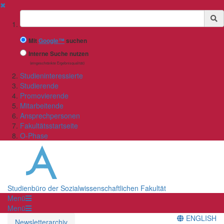
✖
Suchbegriff
Mit
Google™
suchen
Interne Suche nutzen
(eingeschränkte Ergebnisqualität)
Studieninteressierte
Studierende
Promovierende
Mitarbeitende
Ansprechpersonen
Fakultätsstartseite
O-Phase
Studienbüro der Sozialwissenschaftlichen Fakultät
Menü
Menü
ENGLISH
Newsletterarchiv