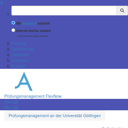
✖
Suchbegriff
Mit
Google™
suchen
Interne Suche nutzen
(eingeschränkte Ergebnisqualität)
Flexnow
Studierende
Lehrende
Statistiken
Kontakt
Prüfungsmanagement FlexNow
Menü
Menü
Prüfungsmanagement an der Universität Göttingen