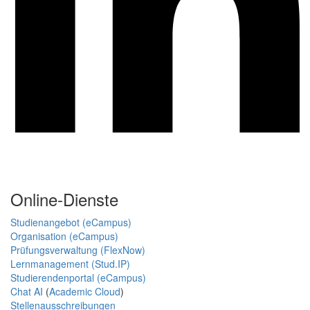
Online-Dienste
Studienangebot (eCampus)
Organisation (eCampus)
Prüfungsverwaltung (FlexNow)
Lernmanagement (Stud.IP)
Studierendenportal (eCampus)
Chat AI
(
Academic Cloud
)
Stellenausschreibungen