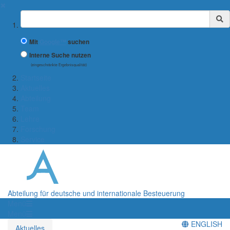
✖
Suchbegriff
Mit
Google™
suchen
Interne Suche nutzen
(eingeschränkte Ergebnisqualität)
Startseite
Aktuelles
Abteilung
Team
Lehre
Forschung
Service
Abteilung für deutsche und internationale Besteuerung
Menü
Menü
ENGLISH
Aktuelles