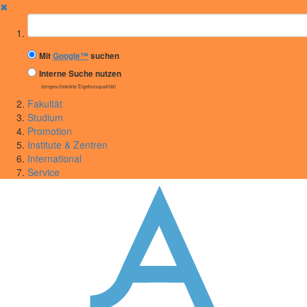
✖
Suchbegriff
Mit
Google™
suchen
Interne Suche nutzen
(eingeschränkte Ergebnisqualität)
Fakultät
Studium
Promotion
Institute & Zentren
International
Service