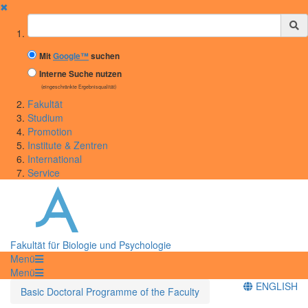
✖
Suchbegriff
Mit
Google™
suchen
Interne Suche nutzen
(eingeschränkte Ergebnisqualität)
Fakultät
Studium
Promotion
Institute & Zentren
International
Service
Fakultät für Biologie und Psychologie
Menü
Menü
ENGLISH
Basic Doctoral Programme of the Faculty