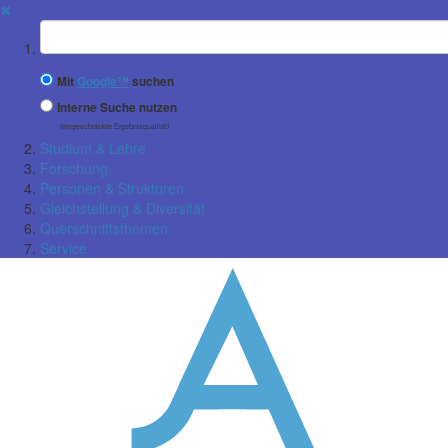
✖
Suchbegriff
Mit
Google™
suchen
Interne Suche nutzen
(eingeschränkte Ergebnisqualität)
Studium & Lehre
Forschung
Personen & Strukturen
Gleichstellung & Diversität
Querschnittsthemen
Service