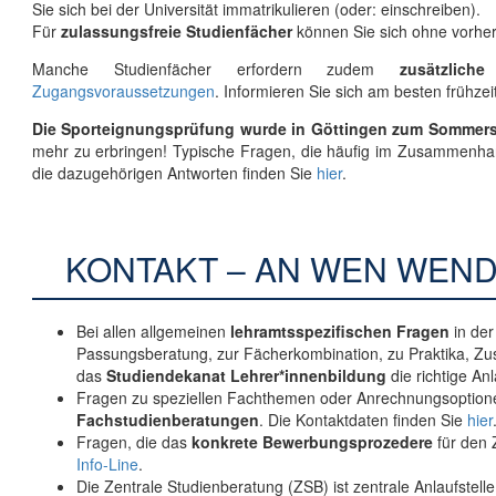
Sie sich bei der Universität immatrikulieren (oder: einschreiben).
Für
zulassungsfreie Studienfächer
können Sie sich ohne vorhe
Manche Studienfächer erfordern zudem
zusätzlich
Zugangsvoraussetzungen
. Informieren Sie sich am besten frühzeit
Die Sporteignungsprüfung wurde in Göttingen zum Sommers
mehr zu erbringen! Typische Fragen, die häufig im Zusammenhan
die dazugehörigen Antworten finden Sie
hier
.
KONTAKT – AN WEN WEND
Bei allen allgemeinen
lehramtsspezifischen Fragen
in der
Passungsberatung, zur Fächerkombination, zu Praktika, Zu
das
Studiendekanat Lehrer*innenbildung
die richtige An
Fragen zu speziellen Fachthemen oder Anrechnungsoptionen 
Fachstudienberatungen
. Die Kontaktdaten finden Sie
hier
Fragen, die das
konkrete Bewerbungsprozedere
für den 
Info-Line
.
Die Zentrale Studienberatung (ZSB) ist zentrale Anlaufstell