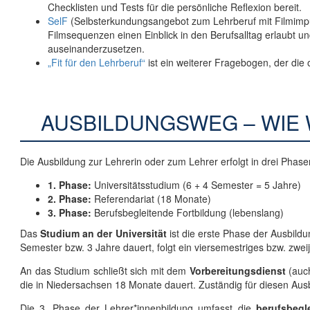
Checklisten und Tests für die persönliche Reflexion bereit.
SelF
(Selbsterkundungsangebot zum Lehrberuf mit Filmimp
Filmsequenzen einen Einblick in den Berufsalltag erlaubt un
auseinanderzusetzen.
„Fit für den Lehrberuf“
ist ein weiterer Fragebogen, der die
AUSBILDUNGSWEG – WIE 
Die Ausbildung zur Lehrerin oder zum Lehrer erfolgt in drei Phase
1. Phase:
Universitätsstudium (6 + 4 Semester = 5 Jahre)
2. Phase:
Referendariat (18 Monate)
3. Phase:
Berufsbegleitende Fortbildung (lebenslang)
Das
Studium an der Universität
ist die erste Phase der Ausbild
Semester bzw. 3 Jahre dauert, folgt ein viersemestriges bzw. zwe
An das Studium schließt sich mit dem
Vorbereitungsdienst
(auch
die in Niedersachsen 18 Monate dauert. Zuständig für diesen Ausb
Die 3. Phase der Lehrer*innenbildung umfasst die
berufsbegl