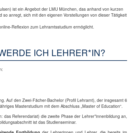
ulsen) ist ein Angebot der LMU München, das anhand von kurzen
d so anregt, sich mit den eigenen Vorstellungen von dieser Tätigkeit
 online-Reflexion zum Lehramtsstudium ermöglicht.
WERDE ICH LEHRER*IN?
n:
ung. Auf den Zwei-Fächer-Bachelor (Profil Lehramt), der insgesamt 6
ijähriges Masterstudium mit dem Abschluss „Master of Education“.
: das Referendariat) die zweite Phase der Lehrer*innenbildung an,
ildungsabschnitt ist das Studienseminar.
eitende Fortbildung
der Lehrerinnen und Lehrer, die bereits im