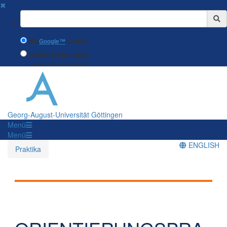
✖
Suchbegriff
Mit
Google™
suchen
Interne Suche nutzen
(eingeschränkte Ergebnisqualität)
Georg-August-Universität Göttingen
Menü
Menü
ENGLISH
Praktika