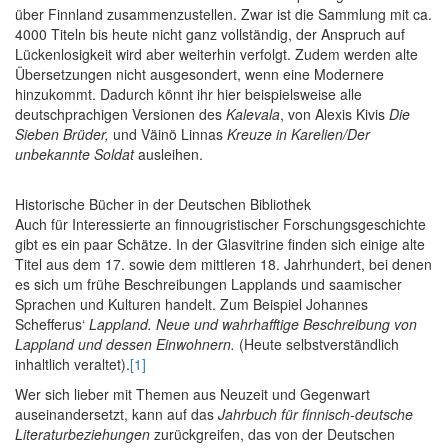
über Finnland zusammenzustellen. Zwar ist die Sammlung mit ca.
4000 Titeln bis heute nicht ganz vollständig, der Anspruch auf
Lückenlosigkeit wird aber weiterhin verfolgt. Zudem werden alte
Übersetzungen nicht ausgesondert, wenn eine Modernere
hinzukommt. Dadurch könnt ihr hier beispielsweise alle
deutschprachigen Versionen des
Kalevala
, von Alexis Kivis
Die
Sieben Brüder,
und Väinö Linnas
Kreuze in Karelien/Der
unbekannte Soldat
ausleihen.
Historische Bücher in der Deutschen Bibliothek
Auch für Interessierte an finnougristischer Forschungsgeschichte
gibt es ein paar Schätze. In der Glasvitrine finden sich einige alte
Titel aus dem 17. sowie dem mittleren 18. Jahrhundert, bei denen
es sich um frühe Beschreibungen Lapplands und saamischer
Sprachen und Kulturen handelt. Zum Beispiel Johannes
Schefferus‘
Lappland. Neue und wahrhafftige Beschreibung von
Lappland und dessen Einwohnern.
(Heute selbstverständlich
inhaltlich veraltet).
[1]
Wer sich lieber mit Themen aus Neuzeit und Gegenwart
auseinandersetzt, kann auf das
Jahrbuch für finnisch-deutsche
Literaturbeziehungen
zurückgreifen, das von der Deutschen