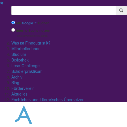
✖
Suchbegriff
Mit
Google™
suchen
Interne Suche nutzen
(eingeschränkte Ergebnisqualität)
Was ist Finnougristik?
Mitarbeiterinnen
Studium
Bibliothek
Lese-Challenge
Schülerpraktikum
Archiv
Blog
Förderverein
Aktuelles
Fachliches und Literarisches Übersetzen