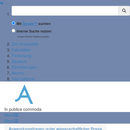
✖
Suchbegriff
Mit
Google™
suchen
Interne Suche nutzen
(eingeschränkte Ergebnisqualität)
Die Universität
Fakultäten
Forschung
Studium
Einrichtungen
Alumni
International
In publica commoda
Menü
Menü
Anwendungsfragen guter wissenschaftlicher Praxis