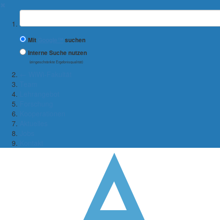
✖
Suchbegriff
Mit
Google™
suchen
Interne Suche nutzen
(eingeschränkte Ergebnisqualität)
← WiWi-Fakultät
Team
Lehrangebot
Forschung
Kooperationen
Aktuelles
Jobs
Kontakt