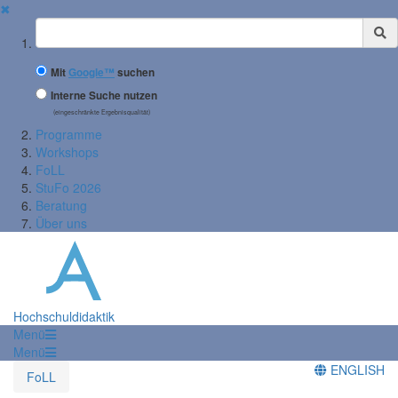
✖
Suchbegriff
Mit
Google™
suchen
Interne Suche nutzen
(eingeschränkte Ergebnisqualität)
Programme
Workshops
FoLL
StuFo 2026
Beratung
Über uns
Hochschuldidaktik
Menü
Menü
ENGLISH
FoLL