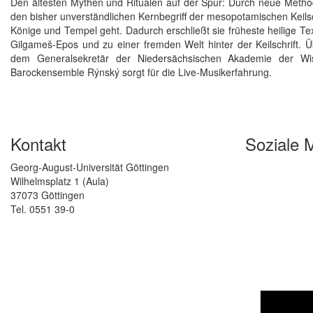
Den ältesten Mythen und Ritualen auf der Spur: Durch neue Methoden
den bisher unverständlichen Kernbegriff der mesopotamischen Keilschr
Könige und Tempel geht. Dadurch erschließt sie früheste heilige Te
Gilgameš-Epos und zu einer fremden Welt hinter der Keilschrift. 
dem Generalsekretär der Niedersächsischen Akademie der Wi
Barockensemble Rýnský sorgt für die Live-Musikerfahrung.
Kontakt
Soziale 
Georg-August-Universität Göttingen
Wilhelmsplatz 1 (Aula)
37073 Göttingen
Tel. 0551 39-0