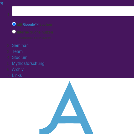
✖
Suchbegriff
Mit
Google™
suchen
Interne Suche nutzen
(eingeschränkte Ergebnisqualität)
Seminar
Team
Studium
Mythosforschung
Archiv
Links