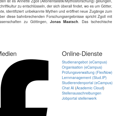
 ist es Annette Zgoll (Altorientalistik/Mythosforschung) gelungen,
iftkultur zu entschlüsseln, der sich überall findet, wo es um Götter,
xte, identifiziert unbekannte Mythen und eröffnet neue Zugänge zum
Über diese bahnbrechenden Forschungsergebnisse spricht Zgoll mit
ssenschaften zu Göttingen,
Jonas Maatsch
. Das tschechische
Medien
Online-Dienste
Studienangebot (eCampus)
Organisation (eCampus)
Prüfungsverwaltung (FlexNow)
Lernmanagement (Stud.IP)
Studierendenportal (eCampus)
Chat AI
(
Academic Cloud
)
Stellenausschreibungen
Jobportal stellenwerk