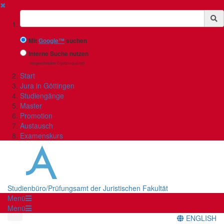
✖
Suchbegriff
Mit
Google™
suchen
Interne Suche nutzen
(eingeschränkte Ergebnisqualität)
Start
Jura in Göttingen
Studiengänge
Master
Promotion
Austausch
Examenskurs
Studienbüro/Prüfungsamt der Juristischen Fakultät
Menü
Menü
ENGLISH