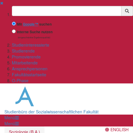
✖
Suchbegriff
Mit
Google™
suchen
Interne Suche nutzen
(eingeschränkte Ergebnisqualität)
Studieninteressierte
Studierende
Promovierende
Mitarbeitende
Ansprechpersonen
Fakultätsstartseite
O-Phase
Studienbüro der Sozialwissenschaftlichen Fakultät
Menü
Menü
ENGLISH
Soziologie (B.A.)