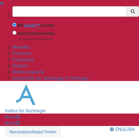
✖
Suchbegriff
Mit
Google™
suchen
Interne Suche nutzen
(eingeschränkte Ergebnisqualität)
Aktuelles
Personen
Forschung
Studium
Stellenangebote
Geschichte der Soziologie in Göttingen
Institut für Soziologie
Menü
Menü
ENGLISH
Honorarprofessor*innen