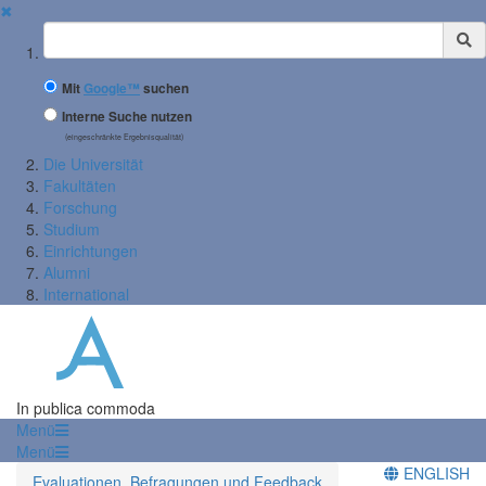
✖
Suchbegriff
Mit
Google™
suchen
Interne Suche nutzen
(eingeschränkte Ergebnisqualität)
Die Universität
Fakultäten
Forschung
Studium
Einrichtungen
Alumni
International
In publica commoda
Menü
Menü
ENGLISH
Evaluationen, Befragungen und Feedback