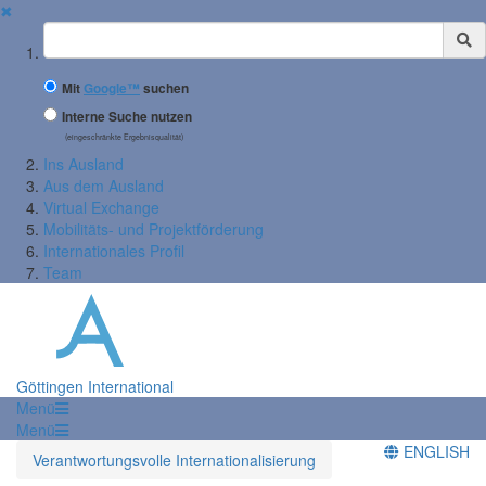
✖
Suchbegriff
Mit
Google™
suchen
Interne Suche nutzen
(eingeschränkte Ergebnisqualität)
Ins Ausland
Aus dem Ausland
Virtual Exchange
Mobilitäts- und Projektförderung
Internationales Profil
Team
Göttingen International
Menü
Menü
ENGLISH
Verantwortungsvolle Internationalisierung