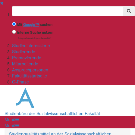
✖
Suchbegriff
Mit
Google™
suchen
Interne Suche nutzen
(eingeschränkte Ergebnisqualität)
Studieninteressierte
Studierende
Promovierende
Mitarbeitende
Ansprechpersonen
Fakultätsstartseite
O-Phase
Studienbüro der Sozialwissenschaftlichen Fakultät
Menü
Menü
Studienqualitätsmittel an der Sozialwissenschaftlichen