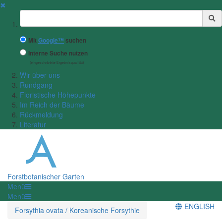
✖
Suchbegriff
Mit
Google™
suchen
Interne Suche nutzen
(eingeschränkte Ergebnisqualität)
Wir über uns
Rundgang
Floristische Höhepunkte
Im Reich der Bäume
Rückmeldung
Literatur
Forstbotanischer Garten
Menü
Menü
ENGLISH
Forsythia ovata / Koreanische Forsythie