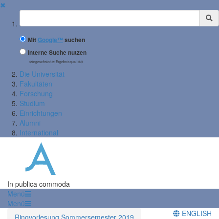
✖
Suchbegriff
Mit
Google™
suchen
Interne Suche nutzen
(eingeschränkte Ergebnisqualität)
Die Universität
Fakultäten
Forschung
Studium
Einrichtungen
Alumni
International
In publica commoda
Menü
Menü
ENGLISH
Ringvorlesung Sommersemester 2019