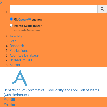
✖
Suchbegriff
Mit
Google™
suchen
Interne Suche nutzen
(eingeschränkte Ergebnisqualität)
Teaching
Staff
Research
Publications
Apomixis Database
Herbarium GOET
Alumni
Department of Systematics, Biodiversity and Evolution of Plants
(with Herbarium)
Menü
Menü