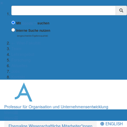
✖
Suchbegriff
Mit
Google™
suchen
Interne Suche nutzen
(eingeschränkte Ergebnisqualität)
← Wiwi-Fakultät
Team
Lehrangebot
Forschung
Aktuelles
Jobs
Kontakt
Professur für Organisation und Unternehmensentwicklung
Menü
Menü
ENGLISH
Ehemalige Wissenschaftliche Mitarbeiter*innen