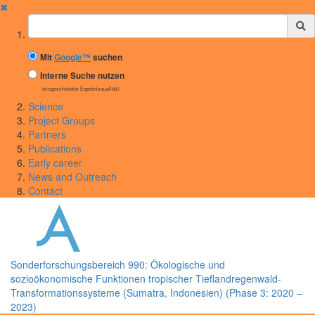
✖
Suchbegriff
Mit
Google™
suchen
Interne Suche nutzen
(eingeschränkte Ergebnisqualität)
Science
Project Groups
Partners
Publications
Early career
News and Outreach
Contact
Sonderforschungsbereich 990: Ökologische und
sozioökonomische Funktionen tropischer Tieflandregenwald-
Transformationssysteme (Sumatra, Indonesien) (Phase 3: 2020 –
2023)