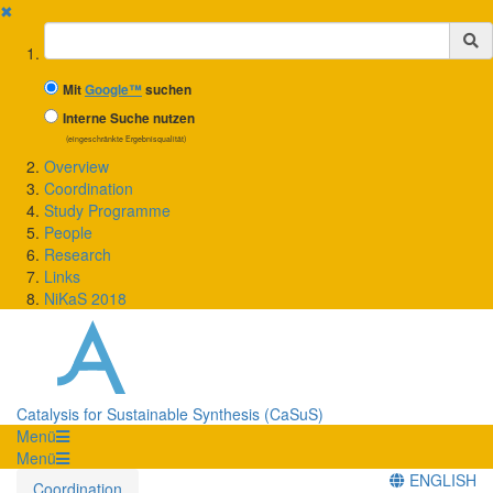
✖
Suchbegriff
Mit
Google™
suchen
Interne Suche nutzen
(eingeschränkte Ergebnisqualität)
Overview
Coordination
Study Programme
People
Research
Links
NiKaS 2018
Catalysis for Sustainable Synthesis (CaSuS)
Menü
Menü
ENGLISH
Coordination