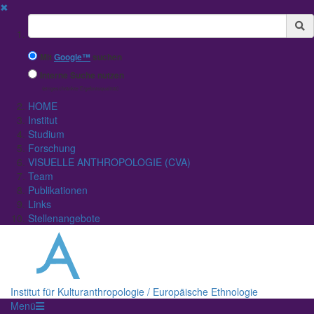
✖
Suchbegriff
Mit
Google™
suchen
Interne Suche nutzen
(eingeschränkte Ergebnisqualität)
HOME
Institut
Studium
Forschung
VISUELLE ANTHROPOLOGIE (CVA)
Team
Publikationen
Links
Stellenangebote
Institut für Kulturanthropologie / Europäische Ethnologie
Menü