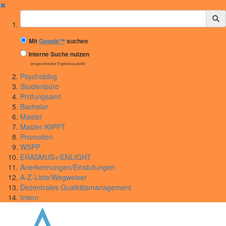
✖
Suchbegriff
Mit
Google™
suchen
Interne Suche nutzen
(eingeschränkte Ergebnisqualität)
Psychoblog
Studienbüro
Prüfungsamt
Bachelor
Master
Master KliPPT
Promotion
WSPP
ERASMUS+/ENLIGHT
Anerkennungen/Einstufungen
A-Z-Liste/Wegweiser
Dezentrales Qualitätsmanagement
Intern