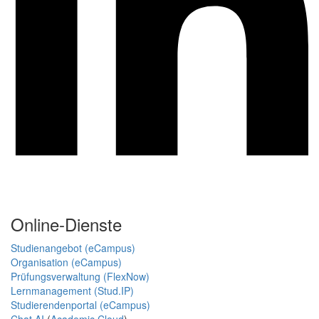
Online-Dienste
Studienangebot (eCampus)
Organisation (eCampus)
Prüfungsverwaltung (FlexNow)
Lernmanagement (Stud.IP)
Studierendenportal (eCampus)
Chat AI
(
Academic Cloud
)