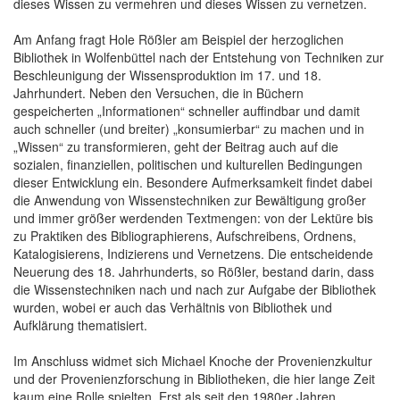
dieses Wissen zu vermehren und dieses Wissen zu vernetzen.
Am Anfang fragt Hole Rößler am Beispiel der herzoglichen
Bibliothek in Wolfenbüttel nach der Entstehung von Techniken zur
Beschleunigung der Wissensproduktion im 17. und 18.
Jahrhundert. Neben den Versuchen, die in Büchern
gespeicherten „Informationen“ schneller auffindbar und damit
auch schneller (und breiter) „konsumierbar“ zu machen und in
„Wissen“ zu transformieren, geht der Beitrag auch auf die
sozialen, finanziellen, politischen und kulturellen Bedingungen
dieser Entwicklung ein. Besondere Aufmerksamkeit findet dabei
die Anwendung von Wissenstechniken zur Bewältigung großer
und immer größer werdenden Textmengen: von der Lektüre bis
zu Praktiken des Bibliographierens, Aufschreibens, Ordnens,
Katalogisierens, Indizierens und Vernetzens. Die entscheidende
Neuerung des 18. Jahrhunderts, so Rößler, bestand darin, dass
die Wissenstechniken nach und nach zur Aufgabe der Bibliothek
wurden, wobei er auch das Verhältnis von Bibliothek und
Aufklärung thematisiert.
Im Anschluss widmet sich Michael Knoche der Provenienzkultur
und der Provenienzforschung in Bibliotheken, die hier lange Zeit
kaum eine Rolle spielten. Erst als seit den 1980er Jahren