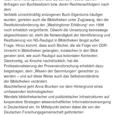
Anfragen von Buchbesitzern bzw. deren Rechtsnachfolgern nach
dem
Verbleib unrechtmäßig entzogenen Buch-Eigentums häufiger
wurden, gerieten auch die Bibliotheken unter Zugzwang, den die
Restitutionsforderung der „Washingtoner Erklärung“ von 1998
noch erheblich vergrößerte. Obwohl die Umsetzung keineswegs
abgeschlossen ist, steht die Notwendigkeit der Identifizierung und
Restituierung von NS-Raubgut in Bibliotheken längst außer
Frage. Hinzu kommt, dass auch Bücher, die als Folge von DDR-
Unrecht in Bibliotheken gelangten, inzwischen in den Blick
geraten sind, wie auch Raubgut aus kolonialen Kontexten.
Gleichzeitig, so Knoche nachdrücklich, hat die
Professionalisierung der Provenienzforschung erheblich dazu
beigetragen, dem „Wissen der Sammlungen“ gerechter zu
werden – und auf diese Weise auch das Selbstverständnis
der Bibliotheken verändert.
Abschließend geht Anna Brunken vor dem Hintergrund eines
umfassenden technologischen
Wandels bibliothekarischer und publizistischer Infrastrukturen auf
kooperative Strategien wissenschaftlicher Informationsversorgung
in Deutschland ein. Im Mittelpunkt stehen dabei die von der
Deutschen Forschungsgemeinschaft geförderten