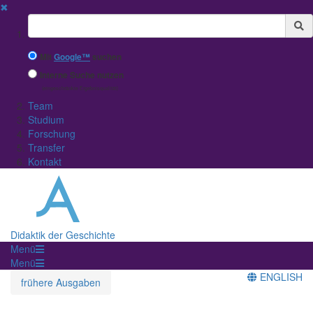
✖
Suchbegriff
Mit
Google™
suchen
Interne Suche nutzen
(eingeschränkte Ergebnisqualität)
Team
Studium
Forschung
Transfer
Kontakt
Didaktik der Geschichte
Menü
Menü
ENGLISH
frühere Ausgaben