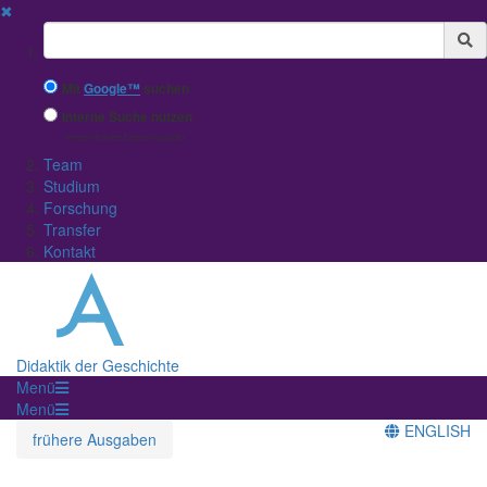
✖
Suchbegriff
Mit
Google™
suchen
Interne Suche nutzen
(eingeschränkte Ergebnisqualität)
Team
Studium
Forschung
Transfer
Kontakt
Didaktik der Geschichte
Menü
Menü
ENGLISH
frühere Ausgaben