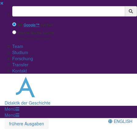
✖
Suchbegriff
Mit
Google™
suchen
Interne Suche nutzen
(eingeschränkte Ergebnisqualität)
Team
Studium
Forschung
Transfer
Kontakt
Didaktik der Geschichte
Menü
Menü
ENGLISH
frühere Ausgaben