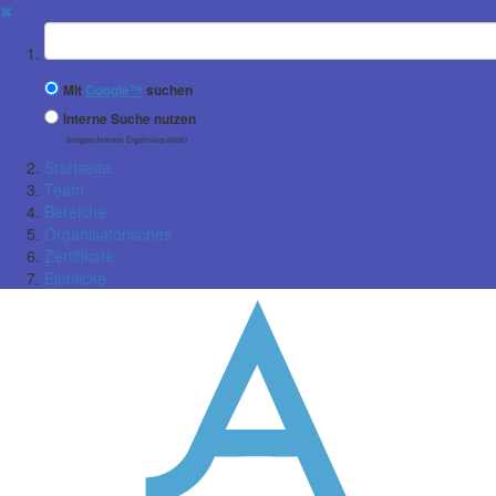
✖
Suchbegriff
Mit
Google™
suchen
Interne Suche nutzen
(eingeschränkte Ergebnisqualität)
Startseite
Team
Bereiche
Organisatorisches
Zertifikate
Einblicke