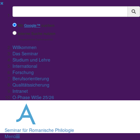
✖
Suchbegriff
Mit
Google™
suchen
Interne Suche nutzen
(eingeschränkte Ergebnisqualität)
Willkommen
Das Seminar
Studium und Lehre
International
Forschung
Berufsorientierung
Qualitätssicherung
Intranet
O-Phase WiSe 25/26
Seminar für Romanische Philologie
Menü