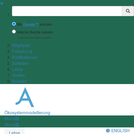
✖
Suchbegriff
Mit
Google™
suchen
Interne Suche nutzen
(eingeschränkte Ergebnisqualität)
Mitglieder
Forschung
Publikationen
Software
Lehre
Stellen
Kontakt
Ökosystemmodellierung
Menü
Menü
ENGLISH
Lehre