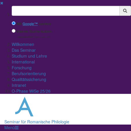
✖
Suchbegriff
Mit
Google™
suchen
Interne Suche nutzen
(eingeschränkte Ergebnisqualität)
Willkommen
Das Seminar
Studium und Lehre
International
Forschung
Berufsorientierung
Qualitätssicherung
Intranet
O-Phase WiSe 25/26
Seminar für Romanische Philologie
Menü