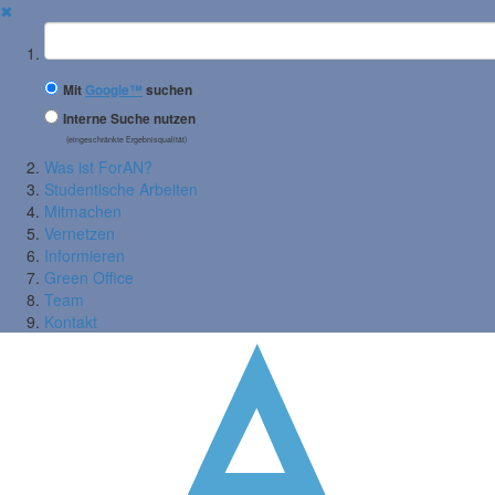
✖
Suchbegriff
Mit
Google™
suchen
Interne Suche nutzen
(eingeschränkte Ergebnisqualität)
Was ist ForAN?
Studentische Arbeiten
Mitmachen
Vernetzen
Informieren
Green Office
Team
Kontakt