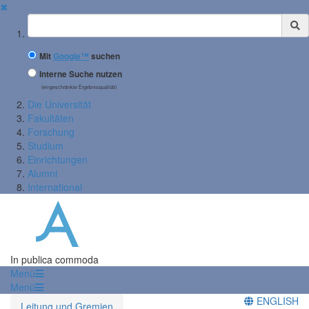
✖
Suchbegriff
Mit
Google™
suchen
Interne Suche nutzen
(eingeschränkte Ergebnisqualität)
Die Universität
Fakultäten
Forschung
Studium
Einrichtungen
Alumni
International
In publica commoda
Menü
Menü
ENGLISH
Leitung und Gremien