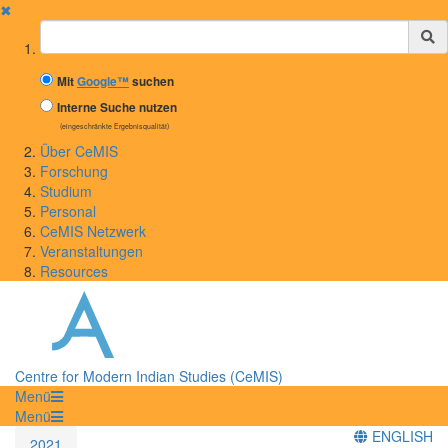
✖
Suchbegriff
Mit
Google™
suchen
Interne Suche nutzen
(eingeschränkte Ergebnisqualität)
Über CeMIS
Forschung
Studium
Personal
CeMIS Netzwerk
Veranstaltungen
Resources
Centre for Modern Indian Studies (CeMIS)
Menü
Menü
ENGLISH
2021