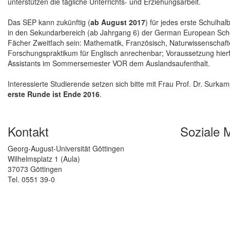
unterstützen die tägliche Unterrichts- und Erziehungsarbeit.
Das SEP kann zukünftig (
ab August 2017
) für jedes erste Schulhal
in den Sekundarbereich (ab Jahrgang 6) der German European Schoo
Fächer Zweitfach sein: Mathematik, Französisch, Naturwissenschaften
Forschungspraktikum für Englisch anrechenbar; Voraussetzung hierf
Assistants im Sommersemester VOR dem Auslandsaufenthalt.
Interessierte Studierende setzen sich bitte mit Frau Prof. Dr. Surk
erste Runde ist
Ende 2016
.
Kontakt
Soziale 
Georg-August-Universität Göttingen
Wilhelmsplatz 1 (Aula)
37073 Göttingen
Tel. 0551 39-0