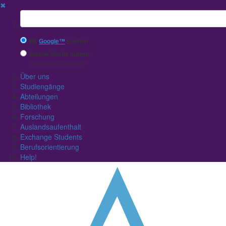
✖
Suchbegriff
Mit
Google™
suchen
Interne Suche nutzen
(eingeschränkte Ergebnisqualität)
Über uns
Studiengänge
Abteilungen
Bibliothek
Forschung
Auslandsaufenthalt
Exchange Students
Berufsorientierung
Help!