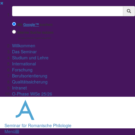
✖
Suchbegriff
Mit
Google™
suchen
Interne Suche nutzen
(eingeschränkte Ergebnisqualität)
Willkommen
Das Seminar
Studium und Lehre
International
Forschung
Berufsorientierung
Qualitätssicherung
Intranet
O-Phase WiSe 25/26
Seminar für Romanische Philologie
Menü