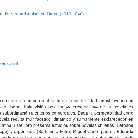
ät im iberoamerikanischen Raum (1910-1940)
senschaft
 se considera como un atributo de la modernidad, constituyendo un
to liberal. Esta visión positiva –y prospectiva– de la novela es
 subordinación a criterios comerciales. Dada la permeabilidad entre
 novela resulta multifacético, dinámico y sumamente esclarecedor en
 Latina. Este libro presenta estudios sobre novelas chilenas (Bernabé
rego) y argentinas (Bartolomé Mitre, Miguel Cané [padre], Eduarda
dagando en la forma en que ponen en escena un determinado modo