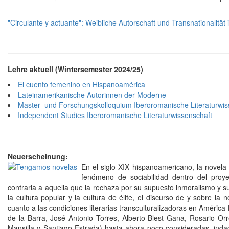
"Circulante y actuante": Weibliche Autorschaft und Transnationalit
Lehre aktuell (Wintersemester 2024/25)
El cuento femenino en Hispanoamérica
Lateinamerikanische Autorinnen der Moderne
Master- und Forschungskolloquium Iberoromanische Literaturwis
Independent Studies Iberoromanische Literaturwissenschaft
Neuerscheinung:
En el siglo XIX hispanoamericano, la novela
fenómeno de sociabilidad dentro del proyec
contraria a aquella que la rechaza por su supuesto inmoralismo y su
la cultura popular y la cultura de élite, el discurso de y sobre la
cuanto a las condiciones literarias transculturalizadoras en América
de la Barra, José Antonio Torres, Alberto Blest Gana, Rosario Or
Mansilla y Santiago Estrada) hasta ahora poco consideradas, in