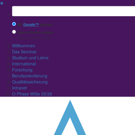
✖
Suchbegriff
Mit
Google™
suchen
Interne Suche nutzen
(eingeschränkte Ergebnisqualität)
Willkommen
Das Seminar
Studium und Lehre
International
Forschung
Berufsorientierung
Qualitätssicherung
Intranet
O-Phase WiSe 25/26