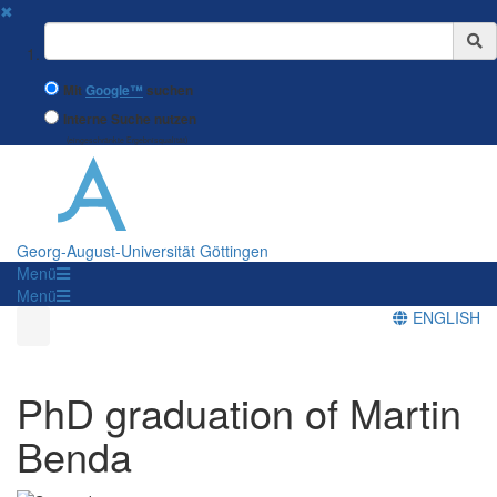
✖
Suchbegriff
Mit
Google™
suchen
Interne Suche nutzen
(eingeschränkte Ergebnisqualität)
Georg-August-Universität Göttingen
Menü
Menü
ENGLISH
PhD graduation of Martin
Benda