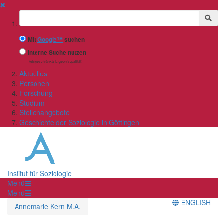
✖
Suchbegriff
Mit
Google™
suchen
Interne Suche nutzen
(eingeschränkte Ergebnisqualität)
Aktuelles
Personen
Forschung
Studium
Stellenangebote
Geschichte der Soziologie in Göttingen
Institut für Soziologie
Menü
Menü
ENGLISH
Annemarie Kern M.A.