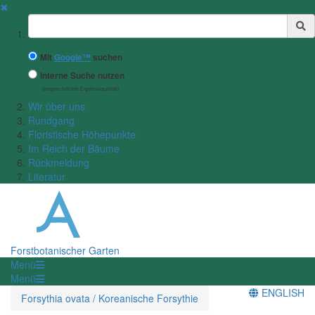
✖
Suchbegriff
Mit
Google™
suchen
Interne Suche nutzen
(eingeschränkte Ergebnisqualität)
Wir über uns
Rundgang
Floristische Höhepunkte
Im Reich der Bäume
Rückmeldung
Literatur
Forstbotanischer Garten
Menü
Menü
ENGLISH
Forsythia ovata / Koreanische Forsythie